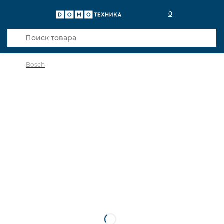
0
Bosch
в избранное
сравнить
Код товара: 0033416
Видео