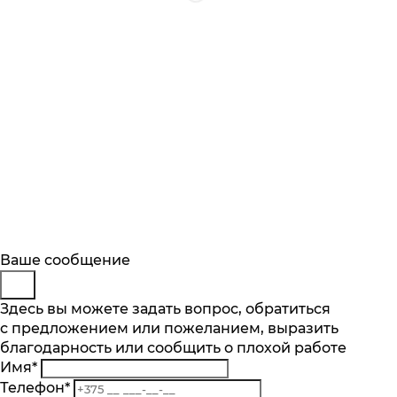
Будьте в курсе
Заказ обратного звонка
Ваше сообщение
Описание
Характеристики
Отзывы
Подпишитесь на последние обновления
Представьтесь
Здесь вы можете задать вопрос, обратиться
Основные характеристики
и узнавайте о новинках и специальных
с предложением или пожеланием, выразить
Телефон
*
предложениях первыми
Мощность, Вт
благодарность или сообщить о плохой работе
Комментарий
970
Имя
*
Подписаться
Вместимость тостов, шт
Телефон
*