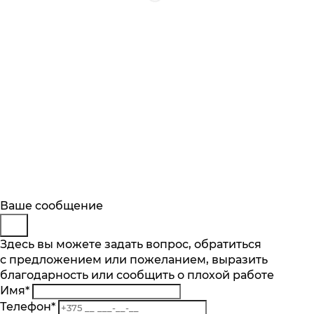
Будьте в курсе
Заказ обратного звонка
Ваше сообщение
Описание
Характеристики
Отзывы
Подпишитесь на последние обновления
Представьтесь
Здесь вы можете задать вопрос, обратиться
Основные характеристики
и узнавайте о новинках и специальных
с предложением или пожеланием, выразить
Телефон
*
предложениях первыми
Мощность, Вт
благодарность или сообщить о плохой работе
Комментарий
1050
Имя
*
Подписаться
Вместимость тостов, шт
Телефон
*