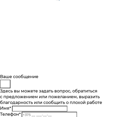
Будьте в курсе
Заказ обратного звонка
Ваше сообщение
Описание
Характеристики
Отзывы
Подпишитесь на последние обновления
Представьтесь
Здесь вы можете задать вопрос, обратиться
Основные характеристики
и узнавайте о новинках и специальных
с предложением или пожеланием, выразить
Телефон
*
предложениях первыми
Мощность, Вт
благодарность или сообщить о плохой работе
Комментарий
950
Имя
*
Подписаться
Вместимость тостов, шт
Телефон
*