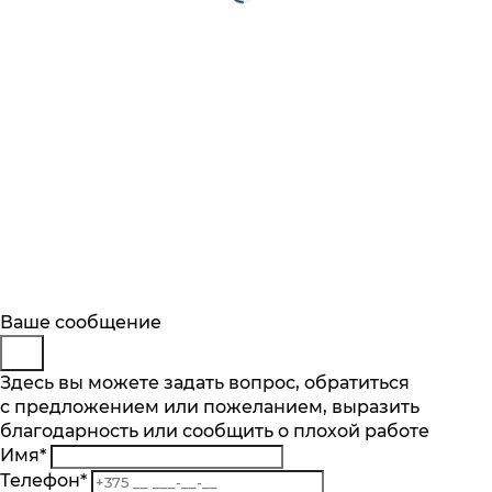
Будьте в курсе
Заказ обратного звонка
Ваше сообщение
Описание
Характеристики
Отзывы
Подпишитесь на последние обновления
Представьтесь
Здесь вы можете задать вопрос, обратиться
Основные характеристики
и узнавайте о новинках и специальных
с предложением или пожеланием, выразить
Телефон
*
предложениях первыми
Мощность, Вт
благодарность или сообщить о плохой работе
Комментарий
950
Имя
*
Подписаться
Вместимость тостов, шт
Телефон
*