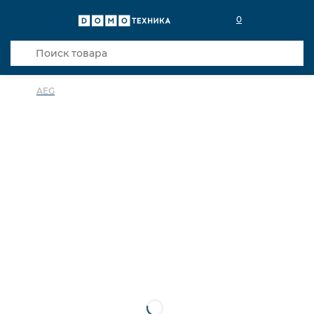
0
AEG
в избранное
сравнить
Код товара: 0002574