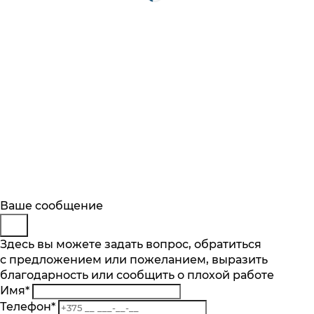
Будьте в курсе
Заказ обратного звонка
Ваше сообщение
Описание
Характеристики
Отзывы
Подпишитесь на последние обновления
Представьтесь
Здесь вы можете задать вопрос, обратиться
Основные характеристики
и узнавайте о новинках и специальных
с предложением или пожеланием, выразить
Телефон
*
предложениях первыми
Тип варочной поверхности
благодарность или сообщить о плохой работе
Комментарий
индукция
Имя
*
Подписаться
Телефон
*
Материал поверхности