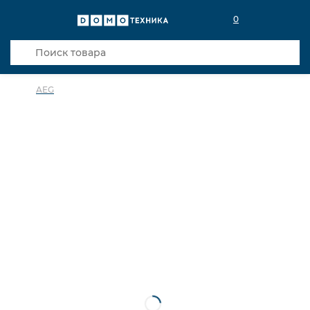
0
AEG
в избранное
сравнить
Код товара: 0141693