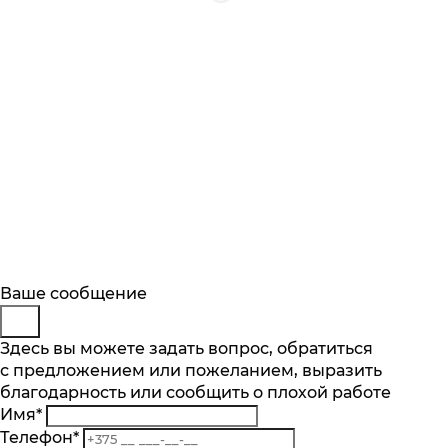
Будьте в курсе
Заказ обратного звонка
Ваше сообщение
Описание
Характеристики
Отзывы
Подпишитесь на последние обновления
Представьтесь
Здесь вы можете задать вопрос, обратиться
Основные характеристики
и узнавайте о новинках и специальных
с предложением или пожеланием, выразить
Телефон
*
предложениях первыми
Тип варочной поверхности
благодарность или сообщить о плохой работе
Комментарий
индукция
Имя
*
Подписаться
Телефон
*
Материал поверхности