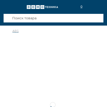
0
AEG
в избранное
сравнить
Код товара: 0141714