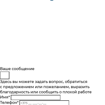
Будьте в курсе
Заказ обратного звонка
Ваше сообщение
Описание
Характеристики
Отзывы
Подпишитесь на последние обновления
Представьтесь
Здесь вы можете задать вопрос, обратиться
Основные характеристики
и узнавайте о новинках и специальных
с предложением или пожеланием, выразить
Телефон
*
предложениях первыми
Тип варочной поверхности
благодарность или сообщить о плохой работе
Комментарий
индукция
Имя
*
Подписаться
Телефон
*
Материал поверхности