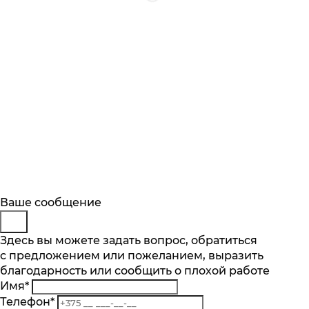
Будьте в курсе
Заказ обратного звонка
Ваше сообщение
Описание
Характеристики
Отзывы
Подпишитесь на последние обновления
Представьтесь
Здесь вы можете задать вопрос, обратиться
Основные характеристики
и узнавайте о новинках и специальных
с предложением или пожеланием, выразить
Телефон
*
предложениях первыми
Тип варочной поверхности
благодарность или сообщить о плохой работе
Комментарий
газовая
Имя
*
Подписаться
Телефон
*
Материал поверхности