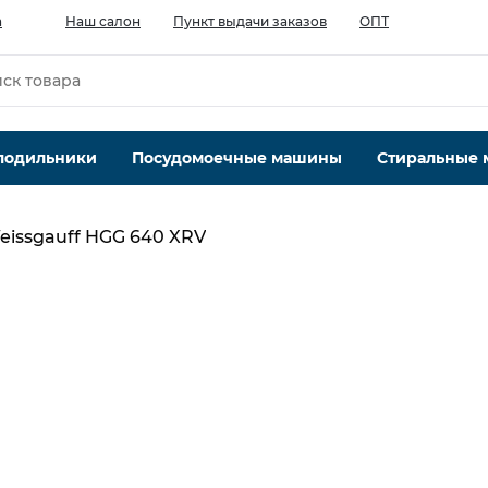
а
Наш салон
Пункт выдачи заказов
ОПТ
лодильники
Посудомоечные машины
Стиральные
eissgauff HGG 640 XRV
Тип варочной поверхности
газовая
Материал поверхности
нержавеющая сталь