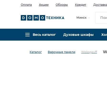
Оплата
Акции
Обзоры
Кредит
Доставк
Минск
Весь каталог
Духовые шкафы
Хо
W
Каталог
Варочные панели
Weissgauff
в избранное
сравнить
Код товара: 0142279