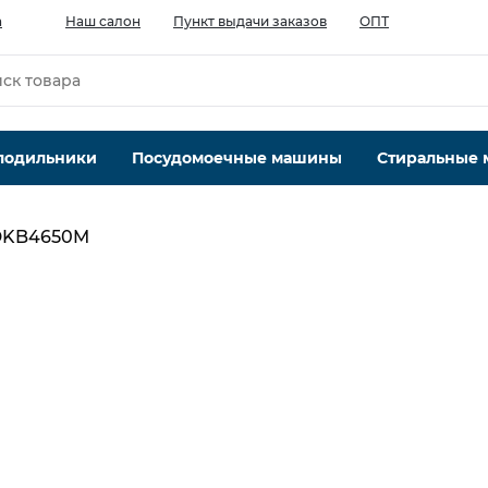
а
Наш салон
Пункт выдачи заказов
ОПТ
лодильники
Посудомоечные машины
Стиральные
DKB4650M
Производительность мотора, м.куб/ч
603
Кол-во скоростей, шт
3