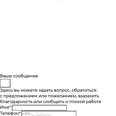
Будьте в курсе
Заказ обратного звонка
Ваше сообщение
Описание
Характеристики
Отзывы
Подпишитесь на последние обновления
Представьтесь
Здесь вы можете задать вопрос, обратиться
Основные характеристики
и узнавайте о новинках и специальных
с предложением или пожеланием, выразить
Телефон
*
предложениях первыми
благодарность или сообщить о плохой работе
Комментарий
Производительность мотора, м.куб/ч
Имя
*
590
Подписаться
Телефон
*
Кол-во скоростей, шт