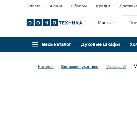
Оплата
Акции
Обзоры
Кредит
Доставк
Минск
Весь каталог
Духовые шкафы
Хо
W
Каталог
Вытяжки кухонные
Weissgauff
в избранное
сравнить
Код товара: 0142847