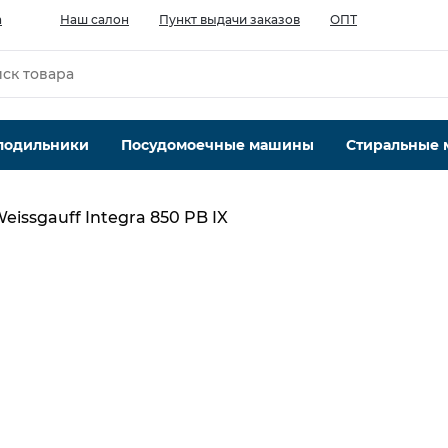
а
Наш салон
Пункт выдачи заказов
ОПТ
лодильники
Посудомоечные машины
Стиральные
eissgauff Integra 850 PB IX
Производительность мотора, м.куб/ч
850
Кол-во скоростей, шт
3