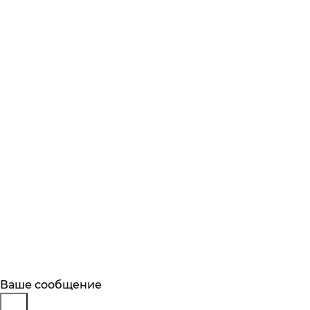
Будьте в курсе
Заказ обратного звонка
Ваше сообщение
Описание
Характеристики