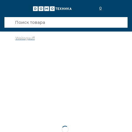
0
Weissgauff
в избранное
сравнить
Код товара: 0140258