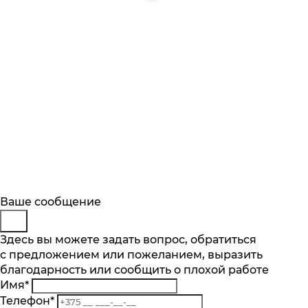
Будьте в курсе
Заказ обратного звонка
Ваше сообщение
Описание
Характеристики
Отзывы
Подпишитесь на последние обновления
Представьтесь
Здесь вы можете задать вопрос, обратиться
Основные характеристики
и узнавайте о новинках и специальных
с предложением или пожеланием, выразить
Телефон
*
предложениях первыми
благодарность или сообщить о плохой работе
Комментарий
Производительность мотора, м.куб/ч
Имя
*
900
Подписаться
Телефон
*
Кол-во скоростей, шт