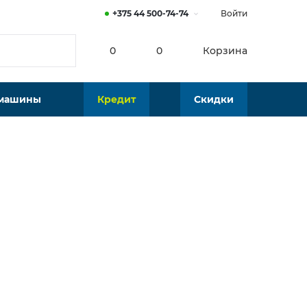
+375 44 500-74-74
Войти
0
0
Корзина
 машины
Кредит
Скидки
от
17
р./мес.
49 р.
В наличии
Калькулятор платежей по кредиту