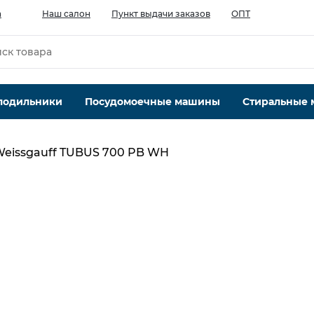
а
Наш салон
Пункт выдачи заказов
ОПТ
лодильники
Посудомоечные машины
Стиральные
eissgauff TUBUS 700 PB WH
Производительность мотора, м.куб/ч
6
900
Кол-во скоростей, шт
3