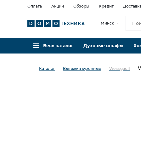
Оплата
Акции
Обзоры
Кредит
Доставк
Минск
Весь каталог
Духовые шкафы
Хо
W
Каталог
Вытяжки кухонные
Weissgauff
в избранное
сравнить
Код товара: 0038669
Кредит 0,001% 12 мес