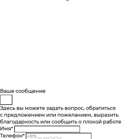
Будьте в курсе
Заказ обратного звонка
Ваше сообщение
Описание
Отзывы
Основные характеристики
Подпишитесь на последние обновления
Представьтесь
Здесь вы можете задать вопрос, обратиться
и узнавайте о новинках и специальных
Категория
с предложением или пожеланием, выразить
Телефон
*
предложениях первыми
Для пылесосов
благодарность или сообщить о плохой работе
Комментарий
Производитель
Имя
*
Подписаться
Bosch
Телефон
*