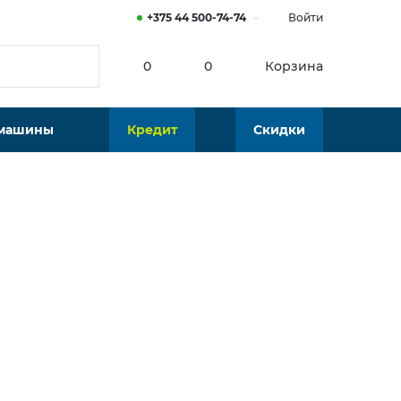
+375 44 500-74-74
Войти
0
0
Корзина
 машины
Кредит
Скидки
99 р.
Финальная цена
В наличии
Калькулятор платежей по кредиту