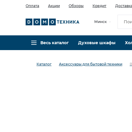
Оплата
Акции
Обзоры
Кредит
Доставк
Минск
Весь каталог
Духовые шкафы
Хо
Каталог
Аксессуары для бытовой техники
B
в избранное
сравнить
Код товара: 0142572
Кредит 0,001% 18 мес
В наличии в салоне