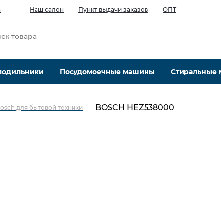
а
Наш салон
Пункт выдачи заказов
ОПТ
лодильники
Посудомоечные машины
Стиральные
BOSCH HEZ538000
osch для бытовой техники
Категория
2
Для плит и духовых шкафов
Производитель
Bosch