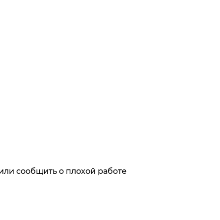
или сообщить о плохой работе
ях первыми
х с обработкой персональных данных,