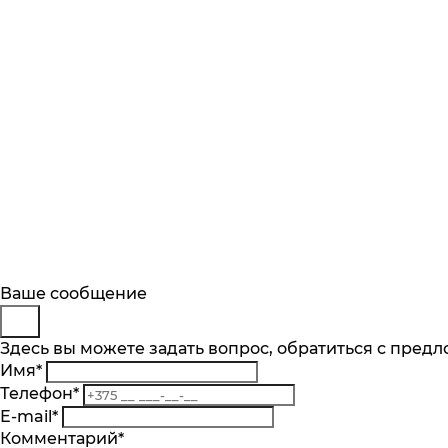
Будьте в курсе
Заказ обратного звонка
Ваше сообщение
Описание
Отзывы
Основные характеристики
Представьтесь
Здесь вы можете задать вопрос, обратиться с пред
Подпишитесь на последние обновления и
Имя
*
Телефон
*
Категория
Телефон
*
Комментарий
Для холодильников
Подписаться
E-mail
*
Производитель
Я согласен на обработку
персональных 
Комментарий
*
Bosch