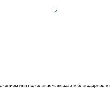
Тип
Соединительный элемент
Страна происхождения
Германия
ложением или пожеланием, выразить благодарность 
 узнавайте о новинках и специальных предложени
данных
. Ознакомлен
с разъяснением прав, связанны