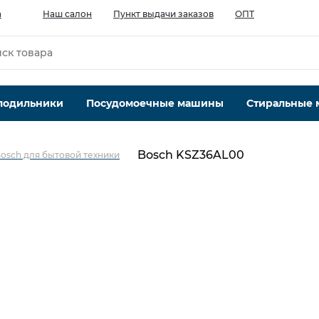
а
Наш салон
Пункт выдачи заказов
ОПТ
лодильники
Посудомоечные машины
Стиральные
Bosch KSZ36AL00
osch для бытовой техники
Категория
Для холодильников
Производитель
Bosch