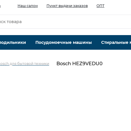
а
Наш салон
Пункт выдачи заказов
ОПТ
лодильники
Посудомоечные машины
Стиральные
Bosch HEZ9VEDU0
osch для бытовой техники