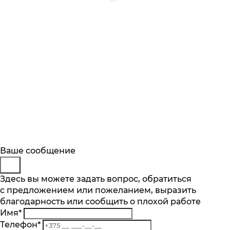
Будьте в курсе
Заказ обратного звонка
Ваше сообщение
Описание
Отзывы
Основные характеристики
Подпишитесь на последние обновления
Представьтесь
Здесь вы можете задать вопрос, обратиться
и узнавайте о новинках и специальных
Категория
с предложением или пожеланием, выразить
Телефон
*
предложениях первыми
Для варочных панелей
благодарность или сообщить о плохой работе
Комментарий
Производитель
Имя
*
Подписаться
Bosch
Телефон
*