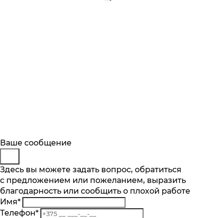
Будьте в курсе
Заказ обратного звонка
Ваше сообщение
Описание
Отзывы
Основные характеристики
Подпишитесь на последние обновления
Представьтесь
Здесь вы можете задать вопрос, обратиться
и узнавайте о новинках и специальных
Категория
с предложением или пожеланием, выразить
Телефон
*
предложениях первыми
Для холодильников
благодарность или сообщить о плохой работе
Комментарий
Производитель
Имя
*
Подписаться
Bosch
Телефон
*