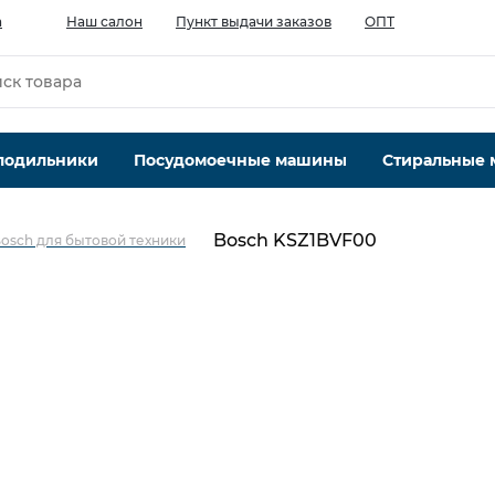
а
Наш салон
Пункт выдачи заказов
ОПТ
лодильники
Посудомоечные машины
Стиральные
Bosch KSZ1BVF00
osch для бытовой техники
Категория
Для холодильников
Производитель
Bosch