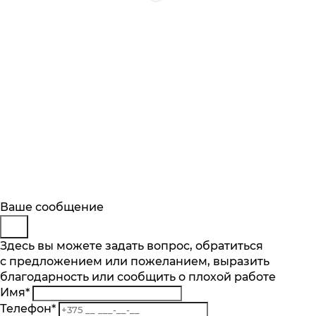
Будьте в курсе
Заказ обратного звонка
Ваше сообщение
Описание
Отзывы
Основные характеристики
Подпишитесь на последние обновления
Представьтесь
Здесь вы можете задать вопрос, обратиться
и узнавайте о новинках и специальных
Категория
с предложением или пожеланием, выразить
Телефон
*
предложениях первыми
Для холодильников
благодарность или сообщить о плохой работе
Комментарий
Производитель
Имя
*
Подписаться
Bosch
Телефон
*