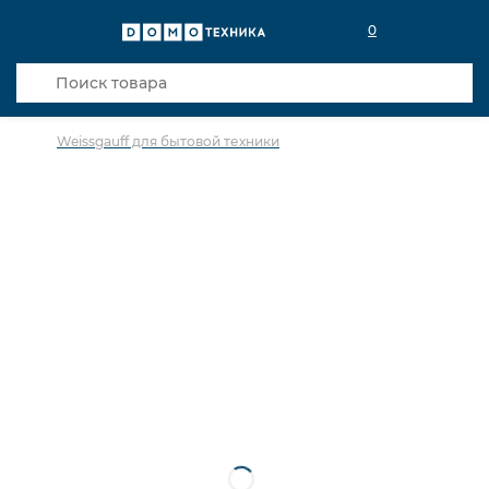
0
Weissgauff для бытовой техники
в избранное
сравнить
Код товара: 0142333
Кредит 0,001% 18 мес