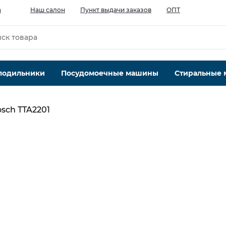
а
Наш салон
Пункт выдачи заказов
ОПТ
лодильники
Посудомоечные машины
Стиральные
sch TTA2201
Максимальный объём, л
2
Мощность, Вт
1785