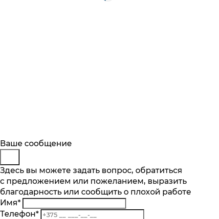
Будьте в курсе
Заказ обратного звонка
Ваше сообщение
Описание
Характеристики
Отзывы
Подпишитесь на последние обновления
Представьтесь
Здесь вы можете задать вопрос, обратиться
Основные характеристики
и узнавайте о новинках и специальных
с предложением или пожеланием, выразить
Телефон
*
предложениях первыми
Максимальный объём, л
благодарность или сообщить о плохой работе
Комментарий
1.7
Имя
*
Подписаться
Мощность, Вт
Телефон
*