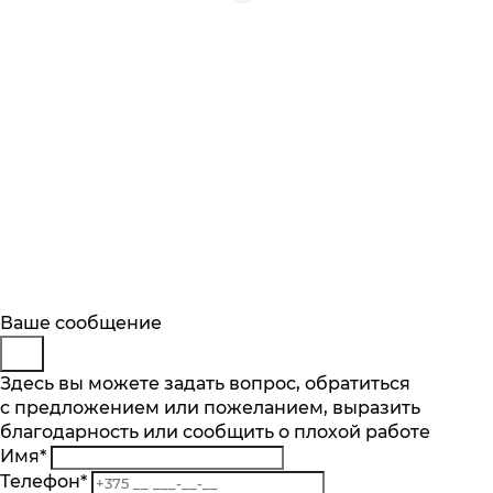
Будьте в курсе
Заказ обратного звонка
Ваше сообщение
Описание
Характеристики
Отзывы
Подпишитесь на последние обновления
Представьтесь
Здесь вы можете задать вопрос, обратиться
Основные характеристики
и узнавайте о новинках и специальных
с предложением или пожеланием, выразить
Телефон
*
предложениях первыми
Максимальный объём, л
благодарность или сообщить о плохой работе
Комментарий
1.7
Имя
*
Подписаться
Мощность, Вт
Телефон
*