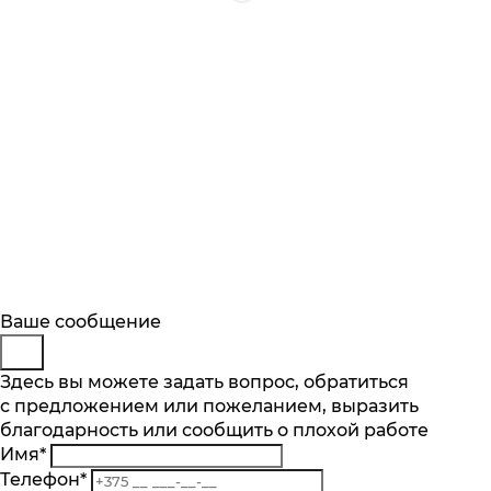
Будьте в курсе
Заказ обратного звонка
Ваше сообщение
Описание
Характеристики
Отзывы
Подпишитесь на последние обновления
Представьтесь
Здесь вы можете задать вопрос, обратиться
Основные характеристики
и узнавайте о новинках и специальных
с предложением или пожеланием, выразить
Телефон
*
предложениях первыми
Максимальный объём, л
благодарность или сообщить о плохой работе
Комментарий
1.7
Имя
*
Подписаться
Мощность, Вт
Телефон
*