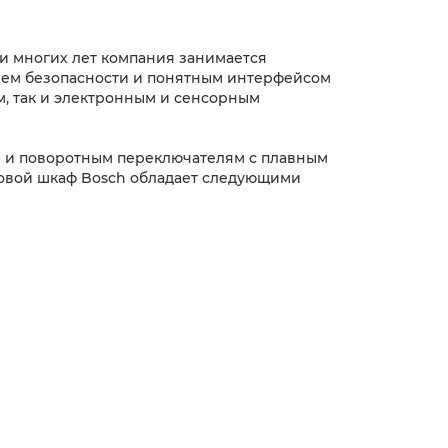
ии многих лет компания занимается
нем безопасности и понятным интерфейсом
м, так и электронным и сенсорным
ам и поворотным переключателям с плавным
уховой шкаф Bosch обладает следующими
ов. В комплекте есть программируемый
остей.
мой, пиролизом, гидролизом или
сключает возможность получения ожогов.
ескопические направляющие сами
но, а наличие света позволяет
ести товары в кредит. При необходимости
оваров на сумму от 700 рублей).