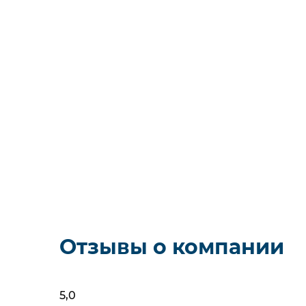
гидролитическая
6
В нали
очистка паром
5
пиролитическая
10
пиролитическая +
гидролитическая
1
ручная
1
Конвекция
?
да
37
Встроенная микроволновая
печь (СВЧ)
да
2
Добавление пара
?
да
7
Функция пароварки
?
Вид
да
1
Духов
Стекло дверцы духовки
Отзывы о компании
В нал
Объем 
Тип управления
71
сенсорное
20
Тип оч
электронное
17
5,0