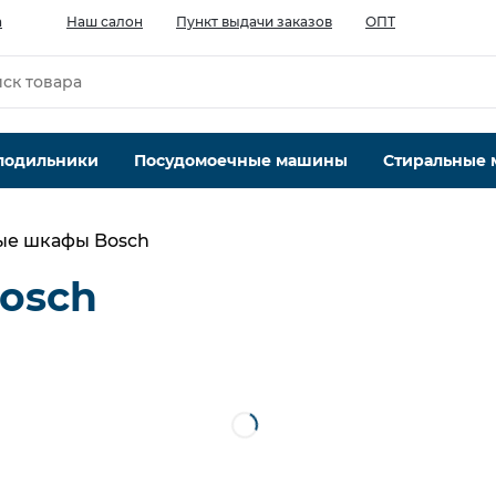
а
Наш салон
Пункт выдачи заказов
ОПТ
лодильники
Посудомоечные машины
Стиральные
ые шкафы Bosch
osch