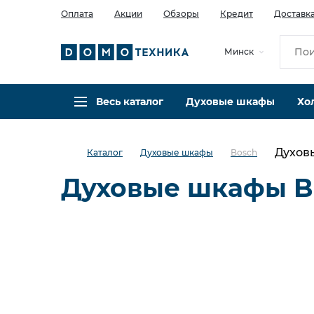
Оплата
Акции
Обзоры
Кредит
Доставк
Минск
Весь каталог
Духовые шкафы
Хо
Духов
Каталог
Духовые шкафы
Bosch
Духовые шкафы B
Электрические
С пароваркой
С функцией СВЧ
Компактные
Электрический Bosch
Электрический Siemens