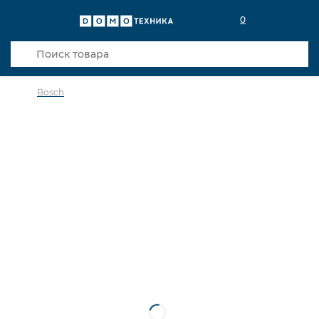
0
Bosch
в избранное
сравнить
Код товара: 0142986
Кредит 0,001% 12 мес