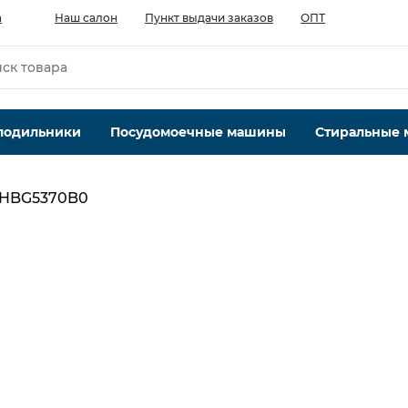
а
Наш салон
Пункт выдачи заказов
ОПТ
лодильники
Посудомоечные машины
Стиральные
 HBG5370B0
Объем духового шкафа, л
71
Тип очистки
каталитическая