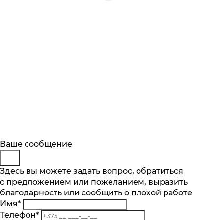
Будьте в курсе
Заказ обратного звонка
Ваше сообщение
Описание
Характеристики
Отзывы
Подпишитесь на последние обновления
Представьтесь
Здесь вы можете задать вопрос, обратиться
Основные характеристики
и узнавайте о новинках и специальных
с предложением или пожеланием, выразить
Телефон
*
предложениях первыми
Объем духового шкафа, л
благодарность или сообщить о плохой работе
Комментарий
71
Имя
*
Подписаться
Телефон
*
Тип очистки