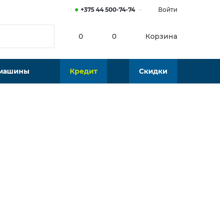
+375 44 500-74-74
Войти
0
0
Корзина
 машины
Кредит
Скидки
от
30
р./мес.
 180 р.