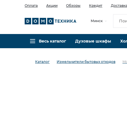
Оплата
Акции
Обзоры
Кредит
Доставк
Минск
Весь каталог
Духовые шкафы
Хо
Каталог
Измельчители бытовых отходов
Mc
в избранное
сравнить
Код товара: 0141580
Кредит 0,001% 18 мес