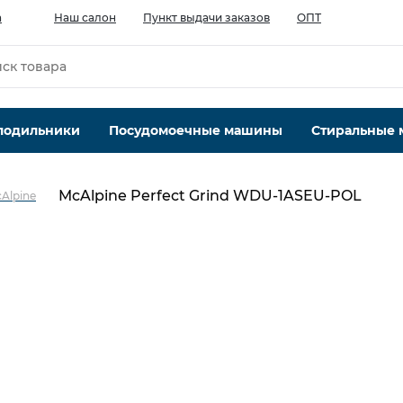
а
Наш салон
Пункт выдачи заказов
ОПТ
лодильники
Посудомоечные машины
Стиральные
McAlpine Perfect Grind WDU-1ASEU-POL
Alpine
Кол-во уровней измельчения, шт
1
1