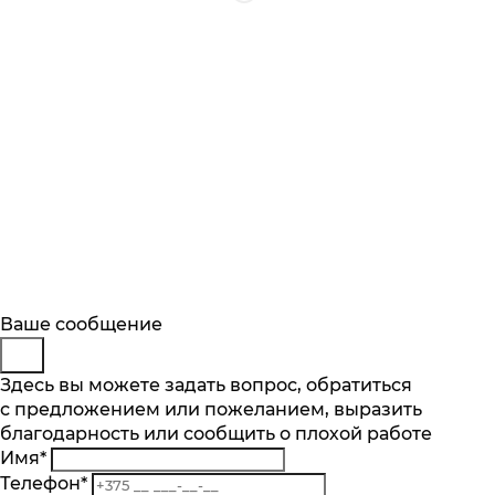
Будьте в курсе
Заказ обратного звонка
Ваше сообщение
Описание
Характеристики
Отзывы
Подпишитесь на последние обновления
Представьтесь
Здесь вы можете задать вопрос, обратиться
Основные характеристики
и узнавайте о новинках и специальных
с предложением или пожеланием, выразить
Телефон
*
предложениях первыми
Мощность Вт.
благодарность или сообщить о плохой работе
Комментарий
600
Имя
*
Подписаться
Количество насадок шт.
Телефон
*