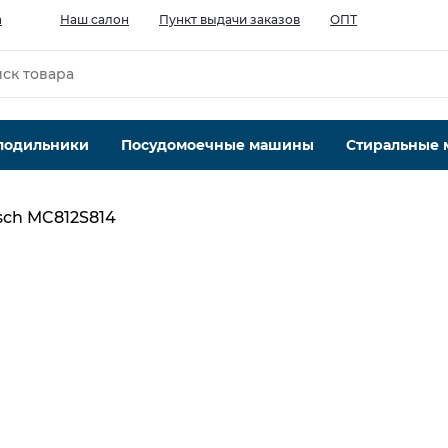
а
Наш салон
Пункт выдачи заказов
ОПТ
лодильники
Посудомоечные машины
Стиральные
sch MC812S814
Мощность Вт.
1250
Количество насадок шт.
6