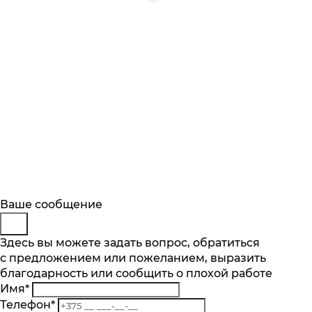
Будьте в курсе
Заказ обратного звонка
Ваше сообщение
Описание
Характеристики
Отзывы
Подпишитесь на последние обновления
Представьтесь
Здесь вы можете задать вопрос, обратиться
Основные характеристики
и узнавайте о новинках и специальных
с предложением или пожеланием, выразить
Телефон
*
предложениях первыми
Мощность Вт.
благодарность или сообщить о плохой работе
Комментарий
1000
Имя
*
Подписаться
Количество насадок шт.
Телефон
*