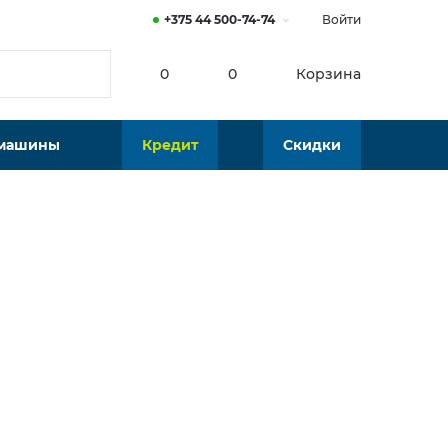
+375 44 500-74-74
Войти
0
0
Корзина
 машины
Кредит
Скидки
от
111
р./мес.
 366 р.