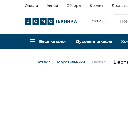
Оплата
Акции
Обзоры
Кредит
Доставк
Минск
Весь каталог
Духовые шкафы
Хо
Liebh
Каталог
Морозильники
Liebherr
в избранное
сравнить
Код товара: 0142129
Кредит 0,001% 6 мес
5 лет гарантии