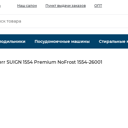
а
Наш салон
Пункт выдачи заказов
ОПТ
лодильники
Посудомоечные машины
Стиральные
err SUIGN 1554 Premium NoFrost 1554-26001
Тип компрессора
Инверторный
4