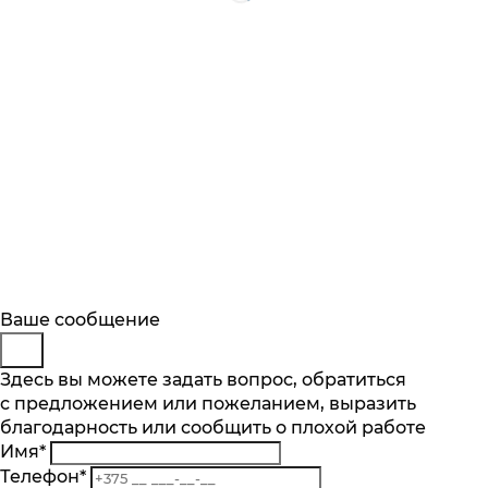
Будьте в курсе
Заказ обратного звонка
Ваше сообщение
Описание
Характеристики
Отзывы
Подпишитесь на последние обновления
Представьтесь
Здесь вы можете задать вопрос, обратиться
Основные характеристики
и узнавайте о новинках и специальных
с предложением или пожеланием, выразить
Телефон
*
предложениях первыми
Производительность, кг/мин
благодарность или сообщить о плохой работе
Комментарий
1.7
Имя
*
Подписаться
Количество насадок, шт
Телефон
*