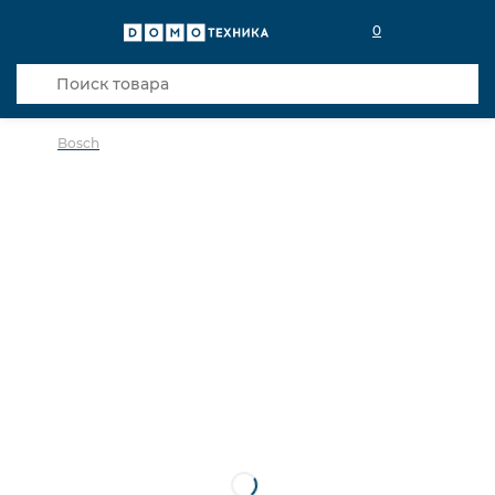
0
Bosch
в избранное
сравнить
Код товара: 0030423