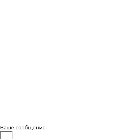
Будьте в курсе
Заказ обратного звонка
Ваше сообщение
Описание
Характеристики