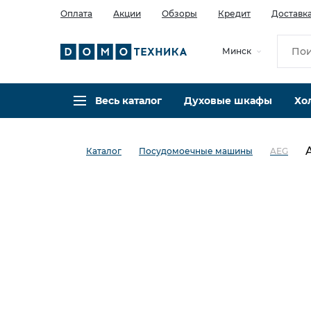
Оплата
Акции
Обзоры
Кредит
Доставк
Минск
Весь каталог
Духовые шкафы
Хо
Каталог
Посудомоечные машины
AEG
в избранное
сравнить
Код товара: 0037826