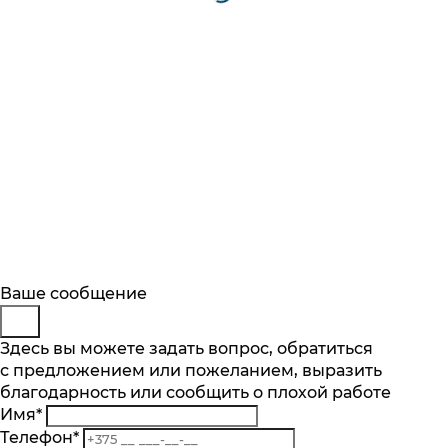
Будьте в курсе
Заказ обратного звонка
Ваше сообщение
Описание
Характеристики
Отзывы
Подпишитесь на последние обновления
Представьтесь
Здесь вы можете задать вопрос, обратиться
Основные характеристики
и узнавайте о новинках и специальных
с предложением или пожеланием, выразить
Телефон
*
предложениях первыми
благодарность или сообщить о плохой работе
Комментарий
Максимальная вместимость, компл
Имя
*
9
Подписаться
Телефон
*
Кол-во программ, шт