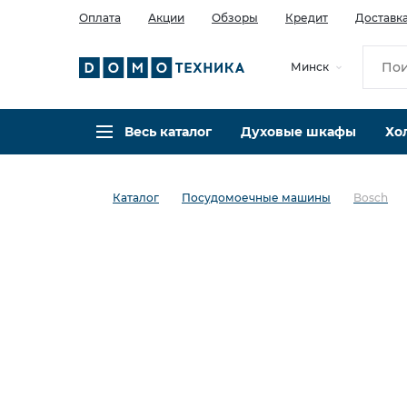
Оплата
Акции
Обзоры
Кредит
Доставк
Минск
Весь каталог
Духовые шкафы
Хо
Каталог
Посудомоечные машины
Bosch
в избранное
сравнить
Код товара: 0142338