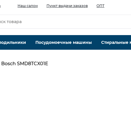
а
Наш салон
Пункт выдачи заказов
ОПТ
лодильники
Посудомоечные машины
Стиральные
Bosch SMD8TCX01E
Максимальная вместимость, компл
14
Кол-во программ, шт
8