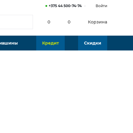
+375 44 500-74-74
Войти
0
0
Корзина
 машины
Кредит
Скидки
Нет в наличии
Подобрать аналог
Представлено в
Мультибрендовый салон встраиваемой