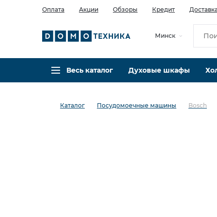
Оплата
Акции
Обзоры
Кредит
Доставк
Минск
Весь каталог
Духовые шкафы
Хо
Каталог
Посудомоечные машины
Bosch
в избранное
сравнить
Код товара: 0142705