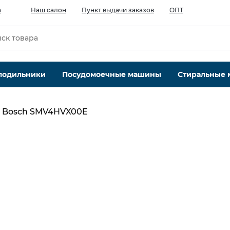
а
Наш салон
Пункт выдачи заказов
ОПТ
лодильники
Посудомоечные машины
Стиральные
Bosch SMV4HVX00E
Максимальная вместимость, компл
14
Кол-во программ, шт
6