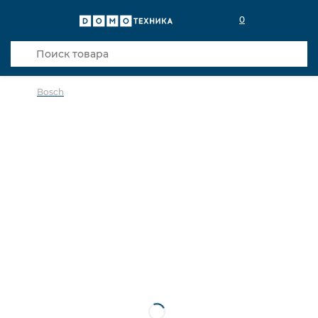
0
Bosch
в избранное
сравнить
Код товара: 0017327