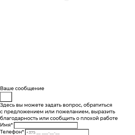
Будьте в курсе
Заказ обратного звонка
Ваше сообщение
Описание
Характеристики
Отзывы
Подпишитесь на последние обновления
Представьтесь
Здесь вы можете задать вопрос, обратиться
Основные характеристики
и узнавайте о новинках и специальных
с предложением или пожеланием, выразить
Телефон
*
предложениях первыми
Объем пылесборника, л
благодарность или сообщить о плохой работе
Комментарий
5
Имя
*
Подписаться
Тип уборки
Телефон
*