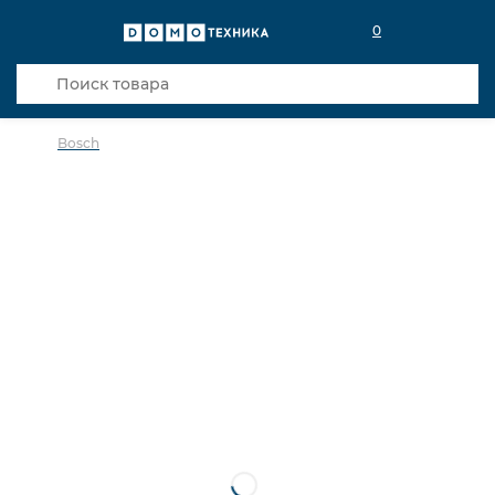
0
Bosch
в избранное
сравнить
Код товара: 0142198
Кредит 0,001% 12 мес