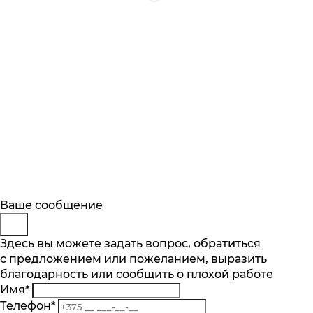
Будьте в курсе
Заказ обратного звонка
Ваше сообщение
Описание
Характеристики
Отзывы
Подпишитесь на последние обновления
Представьтесь
Здесь вы можете задать вопрос, обратиться
Основные характеристики
и узнавайте о новинках и специальных
с предложением или пожеланием, выразить
Телефон
*
предложениях первыми
Тип уборки
благодарность или сообщить о плохой работе
Комментарий
сухая
Имя
*
Подписаться
Страна происхождения
Телефон
*