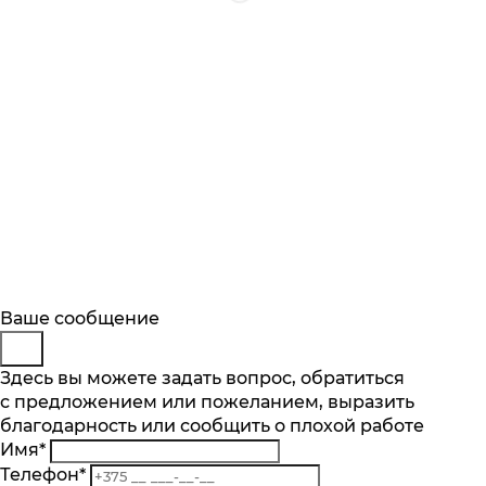
Будьте в курсе
Заказ обратного звонка
Ваше сообщение
Описание
Характеристики
Отзывы
Подпишитесь на последние обновления
Представьтесь
Здесь вы можете задать вопрос, обратиться
Основные характеристики
и узнавайте о новинках и специальных
с предложением или пожеланием, выразить
Телефон
*
предложениях первыми
Тип уборки
благодарность или сообщить о плохой работе
Комментарий
влажная/сухая
Имя
*
Подписаться
Потребляемая мощность, Вт
Телефон
*