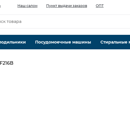
а
Наш салон
Пункт выдачи заказов
ОПТ
лодильники
Посудомоечные машины
Стиральные
F216B
Объем пылесборника, л
0.4
Тип уборки
сухая