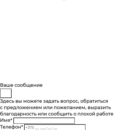
Будьте в курсе
Заказ обратного звонка
Ваше сообщение
Описание
Характеристики
Отзывы
Подпишитесь на последние обновления
Представьтесь
Здесь вы можете задать вопрос, обратиться
Основные характеристики
и узнавайте о новинках и специальных
с предложением или пожеланием, выразить
Телефон
*
предложениях первыми
Объем пылесборника, л
благодарность или сообщить о плохой работе
Комментарий
2.4
Имя
*
Подписаться
Тип уборки
Телефон
*