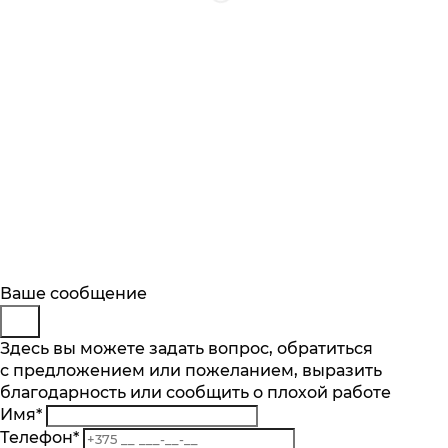
Будьте в курсе
Заказ обратного звонка
Ваше сообщение
Описание
Характеристики
Отзывы
Подпишитесь на последние обновления
Представьтесь
Здесь вы можете задать вопрос, обратиться
Основные характеристики
и узнавайте о новинках и специальных
с предложением или пожеланием, выразить
Телефон
*
предложениях первыми
Объем пылесборника, л
благодарность или сообщить о плохой работе
Комментарий
5
Имя
*
Подписаться
Тип уборки
Телефон
*