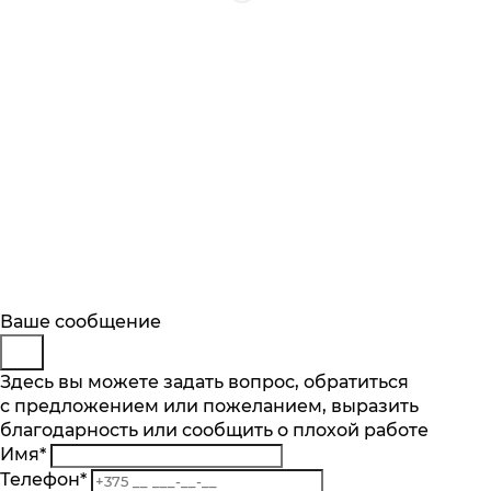
Будьте в курсе
Заказ обратного звонка
Ваше сообщение
Описание
Характеристики
Отзывы
Подпишитесь на последние обновления
Представьтесь
Здесь вы можете задать вопрос, обратиться
Основные характеристики
и узнавайте о новинках и специальных
с предложением или пожеланием, выразить
Телефон
*
предложениях первыми
Материал
благодарность или сообщить о плохой работе
Комментарий
сталь, латунь
Имя
*
Подписаться
Тип монтажа
Телефон
*