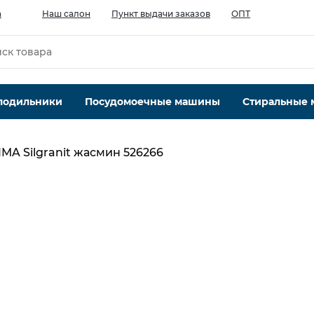
а
Наш салон
Пункт выдачи заказов
ОПТ
лодильники
Посудомоечные машины
Стиральные
IMA Silgranit жасмин 526266
Материал
гранит, латунь
Тип монтажа
на раковину или столешницу